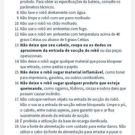
proibido. Para obter as especificações da bateria, consulte os
parâmetros técnicos.
Não lave o robô diretamente com água.
Não limpe o robô com um pano molhado.
Não use o robô no chão molhado.
Não use o robô em ambientes com fogo.
Não use o robô em ambientes com temperatura acima de 40
graus Celsius ou abaixo de 5 graus Celsius.
Não deixe que seu cabelo, roupa ou os dedos se
aproximem da entrada de sucção do robô
ou das peças
operacionais.
Não deixe o robô sugar qualquer material que possa bloquear
sua entrada, como pedras e papéis.
Não deixe o robô sugar material inflamável
, como toner
para impressora, gasolina, ou outros combustíveis.
Não deixe o robô sugar qualquer produto que esteja
queimando
, como cigarros, fósforos, cinzas e outros itens que
possam causar incêndio.
Não coloque nenhum objeto na entrada de sucção do robô.
Não o use se a entrada de sucção estiver bloqueada. Limpe o pó,
o cabelo, entre outras sujeiras, para garantir que o ar flua
suavemente através da entrada de sucção.
É proibida a utilização da base de recarga danificada.
Use a fonte de alimentação com cuidado para evitar danos. Não
utilize o cabo da fonte de alimentação para arrastar e puxar o