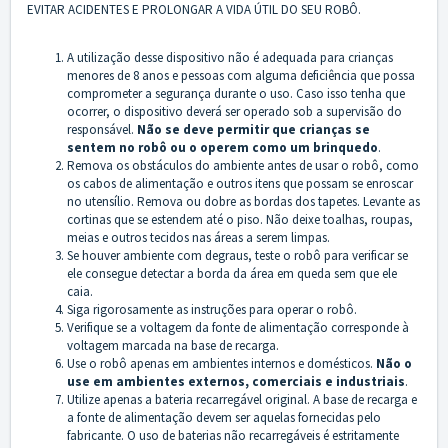
EVITAR ACIDENTES E PROLONGAR A VIDA ÚTIL DO SEU ROBÔ.
A utilização desse dispositivo não é adequada para crianças
menores de 8 anos e pessoas com alguma deficiência que possa
comprometer a segurança durante o uso. Caso isso tenha que
ocorrer, o dispositivo deverá ser operado sob a supervisão do
responsável.
Não se deve permitir que crianças se
sentem no robô ou o operem como um brinquedo
.
Remova os obstáculos do ambiente antes de usar o robô, como
os cabos de alimentação e outros itens que possam se enroscar
no utensílio. Remova ou dobre as bordas dos tapetes. Levante as
cortinas que se estendem até o piso. Não deixe toalhas, roupas,
meias e outros tecidos nas áreas a serem limpas.
Se houver ambiente com degraus, teste o robô para verificar se
ele consegue detectar a borda da área em queda sem que ele
caia.
Siga rigorosamente as instruções para operar o robô.
Verifique se a voltagem da fonte de alimentação corresponde à
voltagem marcada na base de recarga.
Use o robô apenas em ambientes internos e domésticos.
Não o
use em ambientes externos, comerciais e industriais
.
Utilize apenas a bateria recarregável original. A base de recarga e
a fonte de alimentação devem ser aquelas fornecidas pelo
fabricante. O uso de baterias não recarregáveis é estritamente